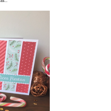
as...