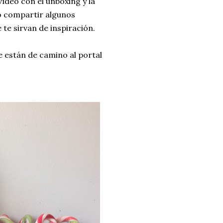
ídeo con el unboxing y la
o compartir algunos
 te sirvan de inspiración.
e están de camino al portal