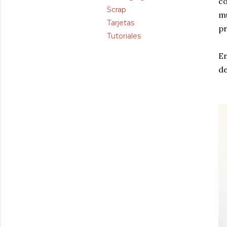
co
Scrap
mu
Tarjetas
pr
Tutoriales
En
de