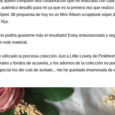
y quiero compartir otra colaboración que he realizado con Up&
 auténtico desafío para mí ya que es la primera vez que reali
lipiel. Mi propuesta de hoy es un Mini Álbum scrapbook súper d
 hija.
no podría gustarme más el resultado! Estoy entusiasmada y se
n este material.
 utilizado la preciosa colección Just a Little Lovely de Pinkfr
orales y fondos de acuarela, y los adornos de la colección no po
pecial los die cuts de acetato... me he quedado enamorada de 