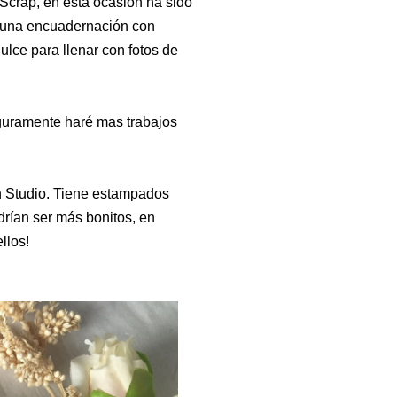
Scrap, en esta ocasión ha sido
zo una encuadernación con
ulce para llenar con fotos de
guramente haré mas trabajos
esh Studio. Tiene estampados
drían ser más bonitos, en
ellos!