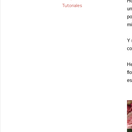
Ho
Tutoriales
un
po
mi
Y 
co
He
fl
es